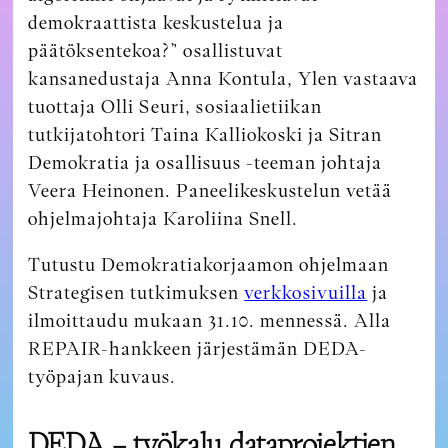
demokraattista keskustelua ja
päätöksentekoa?” osallistuvat
kansanedustaja Anna Kontula, Ylen vastaava
tuottaja Olli Seuri, sosiaalietiikan
tutkijatohtori Taina Kalliokoski ja Sitran
Demokratia ja osallisuus -teeman johtaja
Veera Heinonen. Paneelikeskustelun vetää
ohjelmajohtaja Karoliina Snell.
Tutustu Demokratiakorjaamon ohjelmaan
Strategisen tutkimuksen
verkkosivuilla
ja
ilmoittaudu mukaan 31.10. mennessä. Alla
REPAIR-hankkeen järjestämän DEDA-
työpajan kuvaus.
DEDA – työkalu dataprojektien