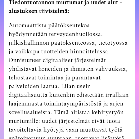
Tiedontuotannon murtumat ja uudet alut -
alustuksen tiivistelmä:
Automaattista päätöksentekoa
hyödynnetään terveydenhuollossa,
julkishallinnon päätöksenteossa, tietotyössä
ja vaikkapa tuotteiden hinnoittelussa.
Onnistuneet digitaaliset järjestelmät
yhdistävät koneiden ja ihmisten vahvuuksia,
tehostavat toimintaa ja parantavat
palveluiden laatua. Liian usein
digitaalisuutta kuitenkin edistetään irrallaan
laajemmasta toimintaympäristöstä ja arjen
sovellusalueista. Tämä altistaa kehitystyön
murtumille: uudet järjestelmät eivät tuota
tavoiteltavia hyötyjä vaan muuttavat työtä
epätoivottuun suuntaan, tuottavat lisätyötä