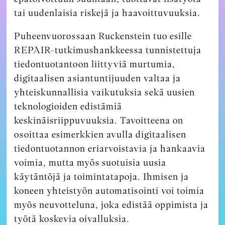
tai uudenlaisia riskejä ja haavoittuvuuksia.
Puheenvuorossaan Ruckenstein tuo esille
REPAIR-tutkimushankkeessa tunnistettuja
tiedontuotantoon liittyviä murtumia,
digitaalisen asiantuntijuuden valtaa ja
yhteiskunnallisia vaikutuksia sekä uusien
teknologioiden edistämiä
keskinäisriippuvuuksia. Tavoitteena on
osoittaa esimerkkien avulla digitaalisen
tiedontuotannon eriarvoistavia ja hankaavia
voimia, mutta myös suotuisia uusia
käytäntöjä ja toimintatapoja. Ihmisen ja
koneen yhteistyön automatisointi voi toimia
myös neuvotteluna, joka edistää oppimista ja
työtä koskevia oivalluksia.